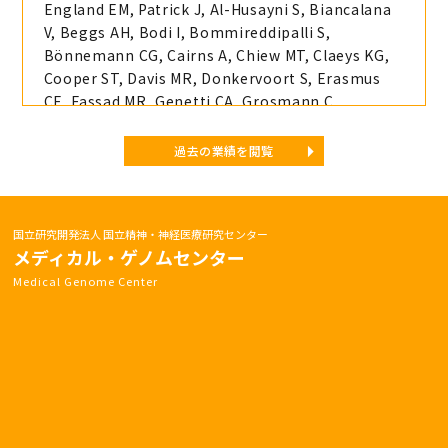
England EM, Patrick J, Al-Husayni S, Biancalana
V, Beggs AH, Bodi I, Bommireddipalli S,
Bönnemann CG, Cairns A, Chiew MT, Claeys KG,
Cooper ST, Davis MR, Donkervoort S, Erasmus
CE, Fassad MR, Genetti CA, Grosmann C,
Jungbluth H, Kamsteeg EJ, Lornage X, Löscher
WN, Malfatti E, Manzur A, Martí P, Mongini TE,
過去の業績を閲覧
Muelas N, Nishikawa A, O'Donnell-Luria A,
Ogonuki N, O'Grady GL, O'Heir E, Paquay S,
Phadke R, Pletcher BA, Romero NB, Schouten M,
国立研究開発法人 国立精神・神経医療研究センター
Shah S, Smuts I, Sznajer Y, Tasca G, Taylor RW,
メディカル・ゲノムセンター
Tuite A, Van den Bergh P, VanNoy G, Voermans
Medical Genome Center
NC, Wanschitz JV, Wraige E, Yoshimura K, Oates
EC, Nakagawa O,
Nishino I
, Laporte J, Vilchez JJ,
MacArthur DG, Sarkozy A, Cordell HJ, Udd B,
Busch-Nentwich EM, Muntoni F, Straub V: Digenic
inheritance involving a muscle-specific protein
kinase and the giant titin protein causes a
skeletal muscle myopathy. Nat Genet. 56(3):395-
407. Mar, 2024 doi: 10.1038/s41588-023-01651-0.