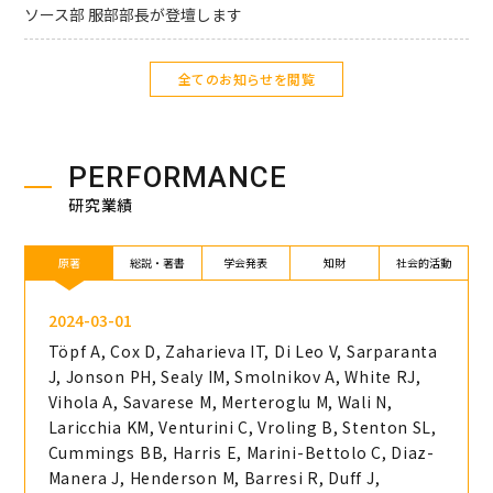
ソース部 服部部長が登壇します
全てのお知らせを閲覧
PERFORMANCE
研究業績
原著
総説・著書
学会発表
知財
社会的活動
2024-03-01
Töpf A, Cox D, Zaharieva IT, Di Leo V, Sarparanta
J, Jonson PH, Sealy IM, Smolnikov A, White RJ,
Vihola A, Savarese M, Merteroglu M, Wali N,
Laricchia KM, Venturini C, Vroling B, Stenton SL,
Cummings BB, Harris E, Marini-Bettolo C, Diaz-
Manera J, Henderson M, Barresi R, Duff J,