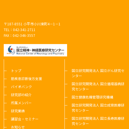
PMID: 38429495
〒187-8551 小平市小川東町4－1－1
TEL：042-341-2711
2024-03-01
FAX：042-346-3557
El Sherif R,
Saito Y
, Awaya T,
Noguchi S
,
Nishino I
:
Splicing Switching of Alternative Last Exons Due
to a Deletion Including Canonical
Polyadenylation Site in COL6A2 Gene Causes
Recessive UCMD. Neurol Genet. 10(2):e200137.
トップ
国立研究開発法人 国立がん研究セ
ンター
Mar, 2024. eCollection 2024 Apr. doi:
筋疾患診断後方支援
10.1212/NXG.0000000000200137. PMID: 38544966
国立研究開発法人 国立循環器病研
バイオバンク
究センター
研究部の紹介
国立健康危機管理研究機構
所属メンバー
国立研究開発法人 国立成育医療研
究センター
研究業績
2024-02-01
国立研究開発法人 国立長寿医療研
講習会・セミナー
Fujisaki M, Kasamatsu H, Nishimura K, Yoshida Y,
究センター
Muneishi Y, Yamaguchi T,
Nishino I
, Konishi R,
お知らせ