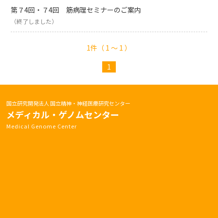
第７4回・７4回 筋病理セミナーのご案内
（終了しました）
1件（ 1 〜 1 ）
1
国立研究開発法人 国立精神・神経医療研究センター
メディカル・ゲノムセンター
Medical Genome Center