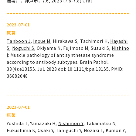
議場），神戸市，7.6, 2023 (7.6-7.8) Oral
2023-07-01
原著
Tanboon J
,
Inoue M
, Hirakawa S, Tachimori H,
Hayashi
S
,
Noguchi S
, Okiyama N, Fujimoto M, Suzuki S,
Nishino
I
: Muscle pathology of antisynthetase syndrome
according to antibody subtypes.
Brain Pathol.
33(4):e13155. Jul, 2023 doi: 10.1111/bpa.13155. PMID:
36882048
2023-07-01
原著
Yoshida T, Yamazaki H,
Nishimori Y
, Takamatsu N,
Fukushima K, Osaki Y, Taniguchi Y, Nozaki T, Kumon Y,