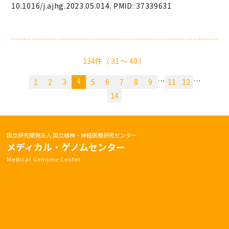
10.1016/j.ajhg.2023.05.014. PMID: 37339631
134件（ 31 〜 40 ）
4
…
…
1
2
3
5
6
7
8
9
11
12
14
国立研究開発法人 国立精神・神経医療研究センター
メディカル・ゲノムセンター
Medical Genome Center