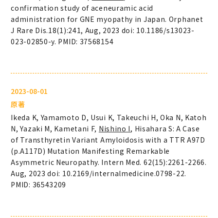
confirmation study of aceneuramic acid
administration for GNE myopathy in Japan. Orphanet
J Rare Dis.18(1):241, Aug, 2023 doi: 10.1186/s13023-
023-02850-y. PMID: 37568154
2023-08-01
原著
Ikeda K, Yamamoto D, Usui K, Takeuchi H, Oka N, Katoh
N, Yazaki M, Kametani F,
Nishino I
, Hisahara S: A Case
of Transthyretin Variant Amyloidosis with a TTR A97D
(p.A117D) Mutation Manifesting Remarkable
Asymmetric Neuropathy. Intern Med. 62(15):2261-2266.
Aug, 2023 doi: 10.2169/internalmedicine.0798-22.
PMID: 36543209