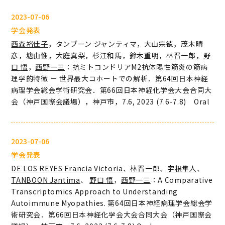
2023-07-06
学会発表
西森裕佳子
，タンブーン ジャンティマ，大山宗徳，茂木晴
彦，塘由惟，大庭真梨，杉江和馬，鈴木重明，
林晋一郎
，
野
口
悟
，
西野一三
：抗ミトコンドリアM2抗体陽性筋炎の筋病
理学的特徴 － 世界最大コホートでの解析．第64回日本神経
病理学会総会学術研究会．第66回日本神経化学会大会合同大
会（神戸国際会議場），神戸市，7.6, 2023 (7.6-7.8) Oral
2023-07-06
学会発表
DE LOS REYES Francia Victoria
、
林晋一郎
、
宇根隼人
、
TANBOON Jantima
、
野口
悟
，
西野一三
：A Comparative
Transcriptomics Approach to Understanding
Autoimmune Myopathies. 第64回日本神経病理学会総会学
術研究会．第66回日本神経化学会大会合同大会（神戸国際会