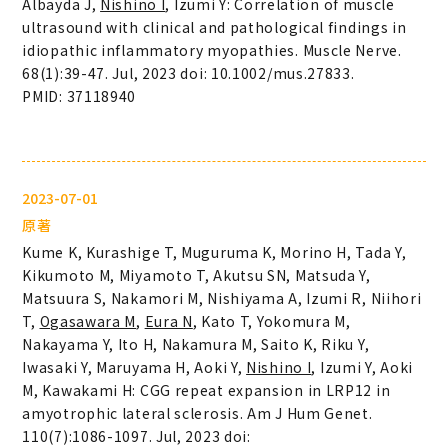
Albayda J,
Nishino I
, Izumi Y: Correlation of muscle
ultrasound with clinical and pathological findings in
idiopathic inflammatory myopathies. Muscle Nerve.
68(1):39-47. Jul, 2023 doi: 10.1002/mus.27833.
PMID: 37118940
2023-07-01
原著
Kume K, Kurashige T, Muguruma K, Morino H, Tada Y,
Kikumoto M, Miyamoto T, Akutsu SN, Matsuda Y,
Matsuura S, Nakamori M, Nishiyama A, Izumi R, Niihori
T,
Ogasawara M
,
Eura N
, Kato T, Yokomura M,
Nakayama Y, Ito H, Nakamura M, Saito K, Riku Y,
Iwasaki Y, Maruyama H, Aoki Y,
Nishino I
, Izumi Y, Aoki
M, Kawakami H: CGG repeat expansion in LRP12 in
amyotrophic lateral sclerosis. Am J Hum Genet.
110(7):1086-1097. Jul, 2023 doi: