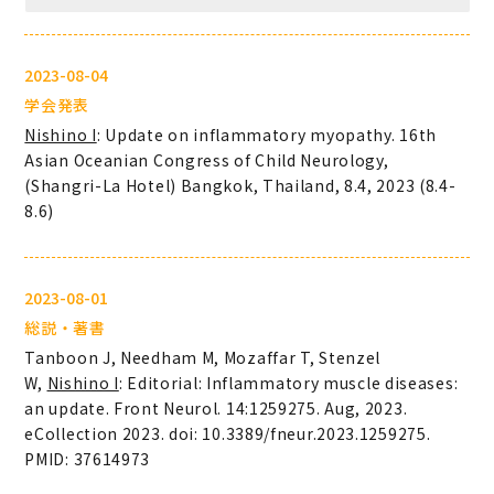
2023-08-04
学会発表
Nishino I
: Update on inflammatory myopathy. 16th
Asian Oceanian Congress of Child Neurology,
(Shangri-La Hotel) Bangkok, Thailand, 8.4, 2023 (8.4-
8.6)
2023-08-01
総説・著書
Tanboon J, Needham M, Mozaffar T, Stenzel
W,
Nishino I
:
Editorial: Inflammatory muscle diseases:
an update. Front Neurol. 14:1259275. Aug, 2023.
eCollection 2023. doi: 10.3389/fneur.2023.1259275.
PMID: 37614973