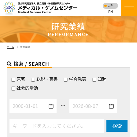
JP
EN
研究業績
PERFORMANCE
ホーム
研究業績
検索 / SEARCH
原著
総説・著書
学会発表
知財
社会的活動
～
検索