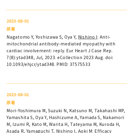
2023-08-01
原著
Nagatomo Y, Yoshizawa S, Oya Y,
Nishino I
: Anti-
mitochondrial antibody-mediated myopathy with
cardiac involvement: reply. Eur Heart J Case Rep.
7(8):ytad348, Jul, 2023. eCollection 2023 Aug. doi:
10.1093/ehjcr/ytad348. PMID: 37575533
2023-08-01
原著
Mori-Yoshimura M, Suzuki N, Katsuno M, Takahashi MP,
Yamashita S, Oya Y, Hashizume A, Yamada S, Nakamori
M, Izumi R, Kato M, Warita H, Tateyama M, Kuroda H,
Asada R, Yamaguchi T,
Nishino I
, Aoki M: Efficacy